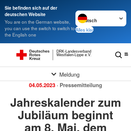
Sie befinden sich auf der
Sprache wechseln zu
deutschen Website
You are on the German website,
you can use the switch to switch to
Alles klar
the English one
DRK-Landesverband
Westfalen-Lippe e.V.
Meldung
04.05.2023
· Pressemitteilung
Jahreskalender zum
Jubiläum beginnt
am 8. Mai, dem