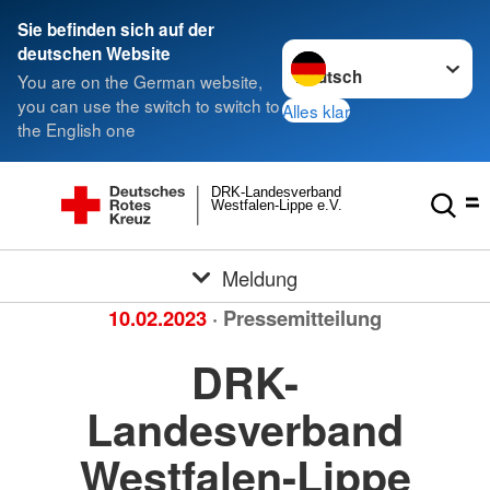
Sie befinden sich auf der
Sprache wechseln zu
deutschen Website
You are on the German website,
you can use the switch to switch to
Alles klar
the English one
DRK-Landesverband
Westfalen-Lippe e.V.
Meldung
10.02.2023
· Pressemitteilung
DRK-
Landesverband
Westfalen-Lippe