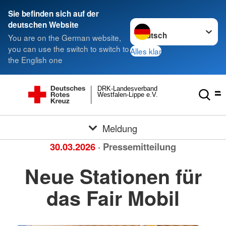
Sie befinden sich auf der
Sprache wechseln zu
deutschen Website
You are on the German website,
you can use the switch to switch to
Alles klar
the English one
DRK-Landesverband
Westfalen-Lippe e.V.
Meldung
30.03.2026
· Pressemitteilung
Neue Stationen für
das Fair Mobil