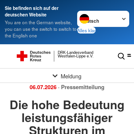
Sie befinden sich auf der
Sprache wechseln zu
deutschen Website
You are on the German website,
you can use the switch to switch to
Alles klar
the English one
DRK-Landesverband
Westfalen-Lippe e.V.
Meldung
06.07.2026
· Pressemitteilung
Die hohe Bedeutung
leistungsfähiger
Strukturen im