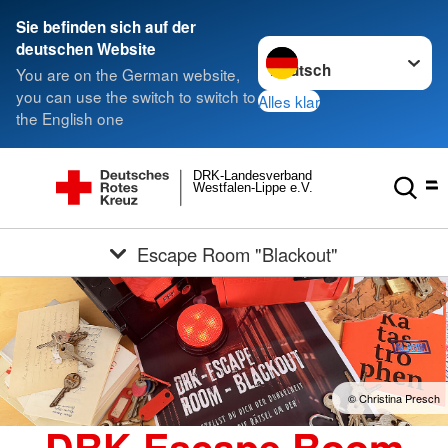
Sie befinden sich auf der
Sprache wechseln zu
deutschen Website
You are on the German website,
you can use the switch to switch to
Alles klar
the English one
DRK-Landesverband
Westfalen-Lippe e.V.
Escape Room "Blackout"
© Christina Presch
DRK-Escape Room