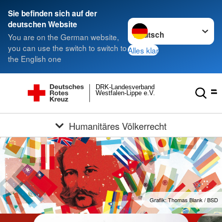
Sie befinden sich auf der
Sprache wechseln zu
deutschen Website
You are on the German website,
you can use the switch to switch to
Alles klar
the English one
DRK-Landesverband
Westfalen-Lippe e.V.
Humanitäres Völkerrecht
Grafik: Thomas Blank / BSD