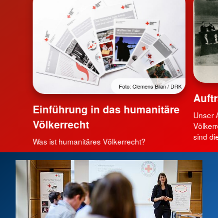
Foto: Clemens Bilan / DRK
Auft
Einführung in das humanitäre
Unser A
Völkerrecht
Völkerr
sind d
Was ist humanitäres Völkerrecht?