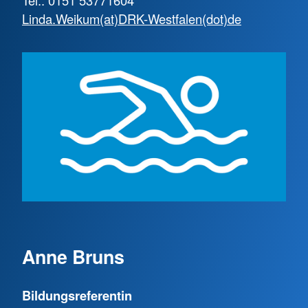
Tel.: 0151 53771604
Linda.Weikum(at)DRK-Westfalen(dot)de
Anne Bruns
Bildungsreferentin