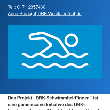
Tel.: 0171 2857460
Anne.Bruns(at)DRK-Westfalen(dot)de
Das Projekt „DRK-Schwimmheld*innen“ ist
eine gemeinsame Initiative des DRK-