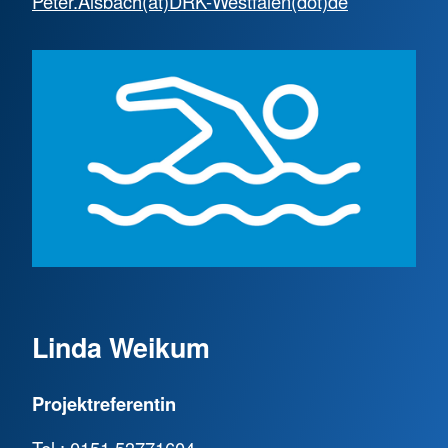
Peter.Alsbach(at)DRK-Westfalen(dot)de
Linda Weikum
Projektreferentin