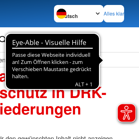
Sprache wechseln zu
Alles klar
en
atzpunkte für
schutz in DRK-
iederungen
r den gewünschten Inhalt nicht anzeigen.