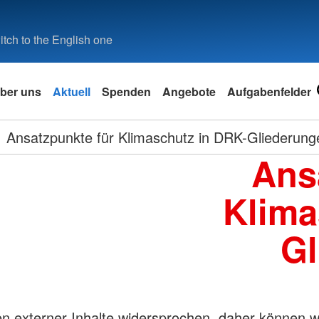
tch to the English one
ber uns
Aktuell
Spenden
Angebote
Aufgabenfelder
Ansatzpunkte für Klimaschutz in DRK-Gliederung
Ans
Klima
Gl
externer Inhalte widersprochen, daher können wi