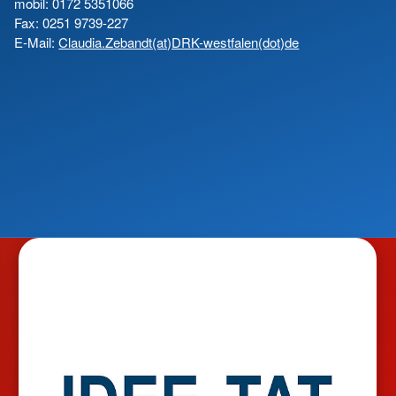
mobil: 0172 5351066
Fax: 0251 9739-227
E-Mail:
Claudia.Zebandt(at)DRK-westfalen(dot)de