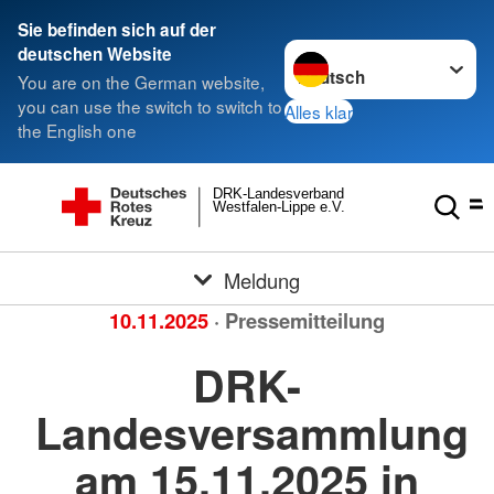
Sie befinden sich auf der
Sprache wechseln zu
deutschen Website
You are on the German website,
you can use the switch to switch to
Alles klar
the English one
DRK-Landesverband
Westfalen-Lippe e.V.
Meldung
10.11.2025
· Pressemitteilung
DRK-
Landesversammlung
am 15.11.2025 in