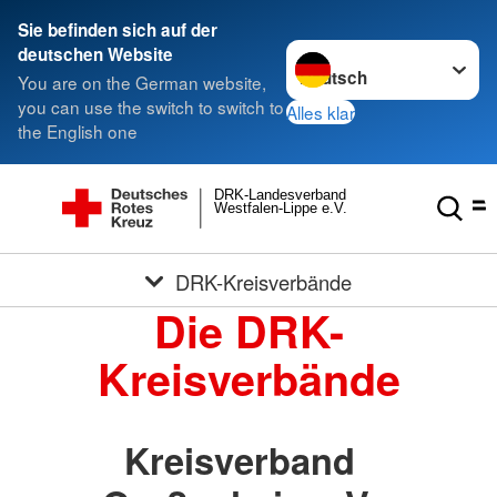
Sie befinden sich auf der
Sprache wechseln zu
deutschen Website
You are on the German website,
you can use the switch to switch to
Alles klar
the English one
DRK-Landesverband
Westfalen-Lippe e.V.
DRK-Kreisverbände
Die DRK-
Kreisverbände
Kreisverband