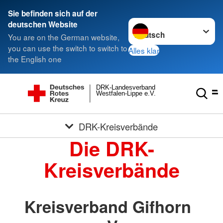
Sie befinden sich auf der
Sprache wechseln zu
deutschen Website
You are on the German website,
you can use the switch to switch to
Alles klar
the English one
DRK-Landesverband
Westfalen-Lippe e.V.
DRK-Kreisverbände
Die DRK-
Kreisverbände
Kreisverband Gifhorn