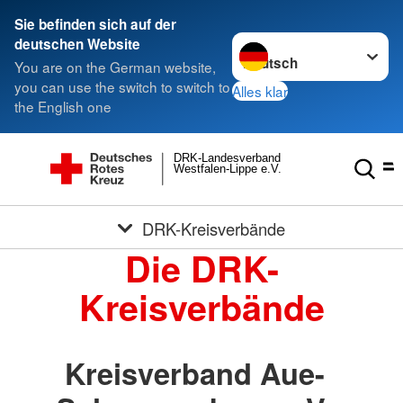
Sie befinden sich auf der
Sprache wechseln zu
deutschen Website
You are on the German website,
you can use the switch to switch to
Alles klar
the English one
DRK-Landesverband
Westfalen-Lippe e.V.
DRK-Kreisverbände
Die DRK-
Kreisverbände
Kreisverband Aue-