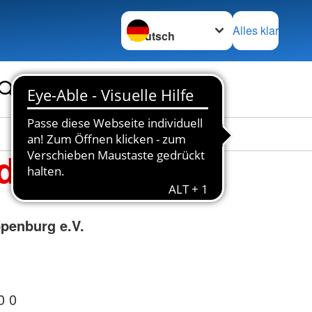
Sprache wechseln zu
Alles klar
de
penburg e.V.
0 0