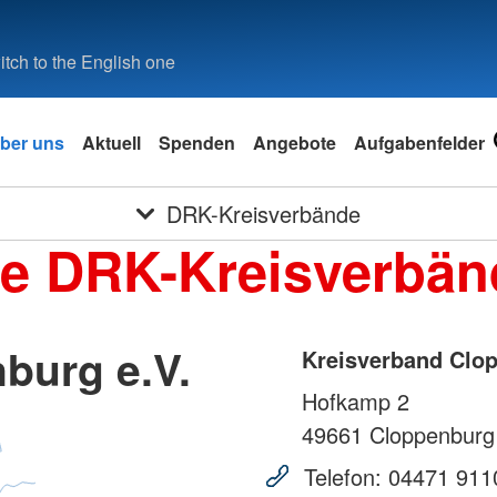
tch to the English one
ber uns
Aktuell
Spenden
Angebote
Aufgabenfelder
DRK-Kreisverbände
ie DRK-Kreisverbän
burg e.V.
Kreisverband Clop
Hofkamp 2
49661
Cloppenburg
Telefon:
04471 911