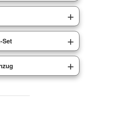
z-Set
anzug