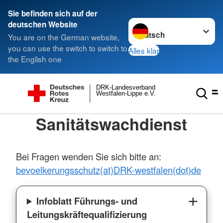
Sie befinden sich auf der
Sprache wechseln zu
deutschen Website
You are on the German website,
you can use the switch to switch to
Alles klar
the English one
DRK-Landesverband
Westfalen-Lippe e.V.
Sanitätswachdienst
Bei Fragen wenden Sie sich bitte an:
bevoelkerungsschutz(at)DRK-westfalen(dot)de
Infoblatt Führungs- und
Leitungskräftequalifizierung