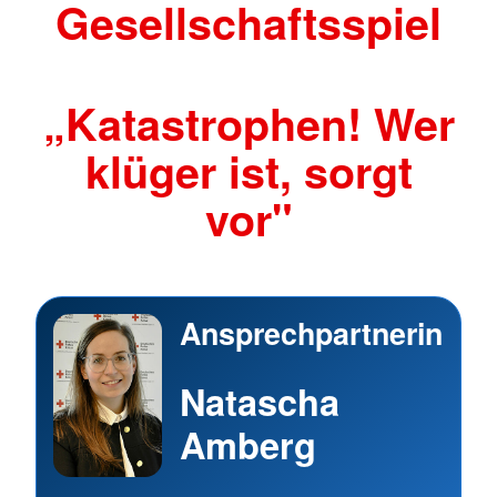
Gesellschaftsspiel
„Katastrophen! Wer
klüger ist, sorgt
vor"
Ansprechpartnerin
Natascha
Amberg