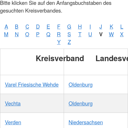
Bitte klicken Sie auf den Anfangsbuchstaben des
gesuchten Kreisverbandes.
A
B
C
D
E
F
G
H
I
J
K
L
M
N
O
P
Q
R
S
T
U
V
W
X
Y
Z
Kreisverband
Landesv
Varel Friesische Wehde
Oldenburg
Vechta
Oldenburg
Verden
Niedersachsen