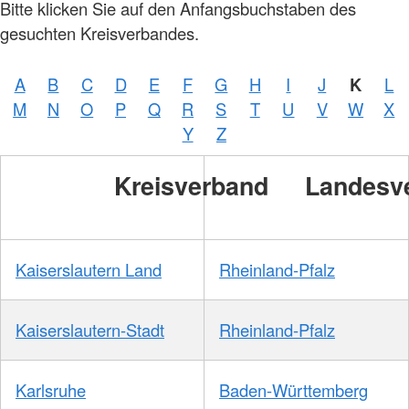
Bitte klicken Sie auf den Anfangsbuchstaben des
gesuchten Kreisverbandes.
A
B
C
D
E
F
G
H
I
J
K
L
M
N
O
P
Q
R
S
T
U
V
W
X
Y
Z
Kreisverband
Landesv
Kaiserslautern Land
Rheinland-Pfalz
Kaiserslautern-Stadt
Rheinland-Pfalz
Karlsruhe
Baden-Württemberg