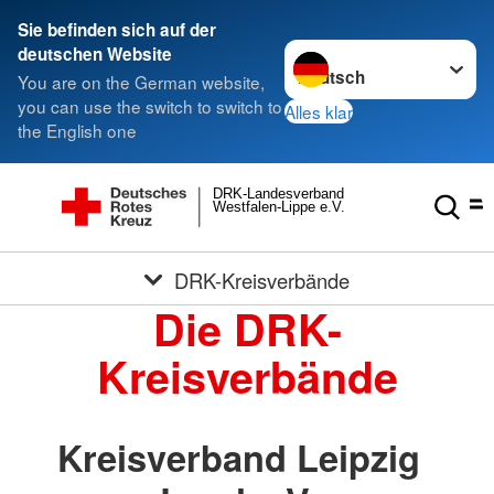
Sie befinden sich auf der
Sprache wechseln zu
deutschen Website
You are on the German website,
you can use the switch to switch to
Alles klar
the English one
DRK-Landesverband
Westfalen-Lippe e.V.
DRK-Kreisverbände
Die DRK-
Kreisverbände
Kreisverband Leipzig