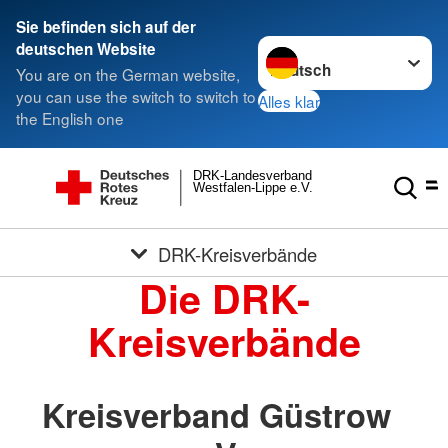
Sie befinden sich auf der
Sprache wechseln zu
deutschen Website
You are on the German website,
you can use the switch to switch to
Alles klar
the English one
DRK-Landesverband
Westfalen-Lippe e.V.
DRK-Kreisverbände
Die DRK-
Kreisverbände
Kreisverband Güstrow