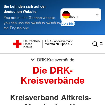
Sie befinden sich auf der
Sprache wechseln zu
deutschen Website
You are on the German website,
you can use the switch to switch to
Alles klar
the English one
DRK-Landesverband
Westfalen-Lippe e.V.
DRK-Kreisverbände
Die DRK-
Kreisverbände
Kreisverband Altkreis-