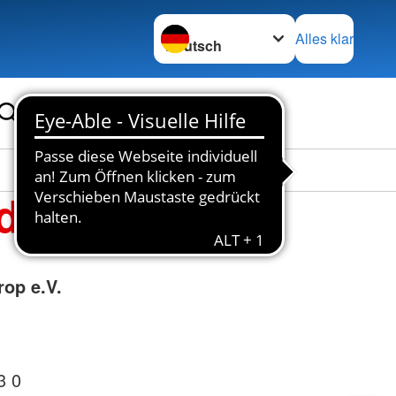
Sprache wechseln zu
Alles klar
de
rop e.V.
3 0