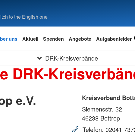
tch to the English one
ber uns
Aktuell
Spenden
Angebote
Aufgabenfelder
DRK-Kreisverbände
ie DRK-Kreisverbän
op e.V.
Kreisverband Bott
Siemensstr. 32
46238
Bottrop
Telefon:
02041 737