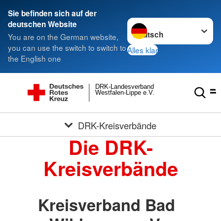
Sie befinden sich auf der
Sprache wechseln zu
deutschen Website
You are on the German website,
you can use the switch to switch to
Alles klar
the English one
DRK-Landesverband
Westfalen-Lippe e.V.
DRK-Kreisverbände
Die DRK-
Kreisverbände
Kreisverband Bad